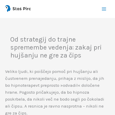
Preskoči
na
vsebino
Od strategij do trajne
spremembe vedenja: zakaj pri
hujšanju ne gre za čips
Veliko ljudi, ki poiščejo pomoč pri hujšanju ali
čustvenem prenajedanju, prihaja z mislijo, da jih
bo hipnoterapevt preprosto »odvadil« določene
hrane. Pogosto pričakujejo, da bo hipnoza
poskrbela, da nikoli več ne bodo segli po čokoladi
ali čipsu. A resnica je ravno nasprotna – nikoli ne
gre za čips.