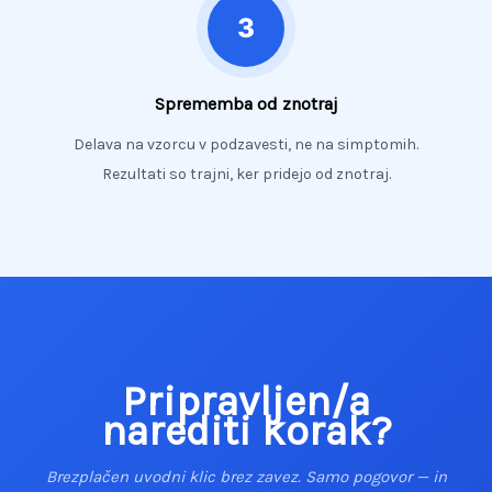
Sprememba od znotraj
Delava na vzorcu v podzavesti, ne na simptomih.
Rezultati so trajni, ker pridejo od znotraj.
Pripravljen/a
narediti korak?
Brezplačen uvodni klic brez zavez. Samo pogovor — in