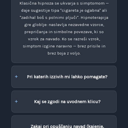
Klasična hipnoza se ukvarja s simptomom —
daje sugestije tipa "cigareta je ogabna" ali
"zadihal boš s polnimi pljuči". Hipnoterapija
gre globlje: naslavlja nezavedne vzorce,
prepričanja in simbolne povezave, ki so
vzrok za navado. Ko se razreši vzrok,
simptom izgine naravno — brez prisile in
brez boja z voljo.
Pri katerih izzivih mi lahko pomagate?
Kaj se zgodi na uvodnem klicu?
Zakaj pri opuščanju navad (kajenje,