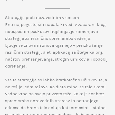
Strategije proti nezavednim vzorcem
Ena najpogostejših napak, ki vodi v začarani krog
neuspešnih poskusov hujšanja, je zamenjava
strategije za resnično spremembo vedenja.
Ljudje se znova in znova ujamejo v preizkušanje
različnih strategij: diet, aplikacij za štetje kalorij,
načrtov prehranjevanja, strogih urnikov ali obdobij
odrekanja.
Vse te strategije so lahko kratkoročno učinkovite, a
ne rešijo jedra težave. Ko dieta mine, se telo skoraj
vedno vrne na svojo privzeto težo. Zakaj? Ker brez
spremembe nezavednih vzorcev in notranjega
odnosa do hrane telo deluje kot termostat – stalno
se vrača na znano, varno vrednost, ki jo prepozna