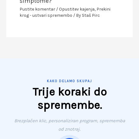
simptome?
Pustite komentar
/
Opustitev kajenja
,
Prekini
krog - ustvari spremembo
/ By
Staš Pirc
KAKO DELAMO SKUPAJ
Trije koraki do
spremembe.
Brezplačen klic, personaliziran program, sprememba
od znotraj.