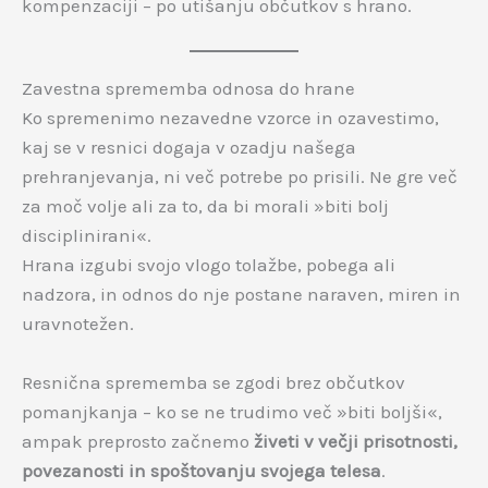
kompenzaciji – po utišanju občutkov s hrano.
Zavestna sprememba odnosa do hrane
Ko spremenimo nezavedne vzorce in ozavestimo,
kaj se v resnici dogaja v ozadju našega
prehranjevanja, ni več potrebe po prisili. Ne gre več
za moč volje ali za to, da bi morali »biti bolj
disciplinirani«.
Hrana izgubi svojo vlogo tolažbe, pobega ali
nadzora, in odnos do nje postane naraven, miren in
uravnotežen.
Resnična sprememba se zgodi brez občutkov
pomanjkanja – ko se ne trudimo več »biti boljši«,
ampak preprosto začnemo
živeti v večji prisotnosti,
povezanosti in spoštovanju svojega telesa
.