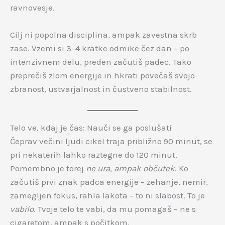
ravnovesje.
Cilj ni popolna disciplina, ampak zavestna skrb
zase. Vzemi si 3–4 kratke odmike čez dan – po
intenzivnem delu, preden začutiš padec. Tako
preprečiš zlom energije in hkrati povečaš svojo
zbranost, ustvarjalnost in čustveno stabilnost.
Telo ve, kdaj je čas: Nauči se ga poslušati
Čeprav večini ljudi cikel traja približno 90 minut, se
pri nekaterih lahko raztegne do 120 minut.
Pomembno je torej
ne ura, ampak občutek
. Ko
začutiš prvi znak padca energije – zehanje, nemir,
zamegljen fokus, rahla lakota – to ni slabost. To je
vabilo
. Tvoje telo te vabi, da mu pomagaš – ne s
cigaretom, ampak s počitkom.