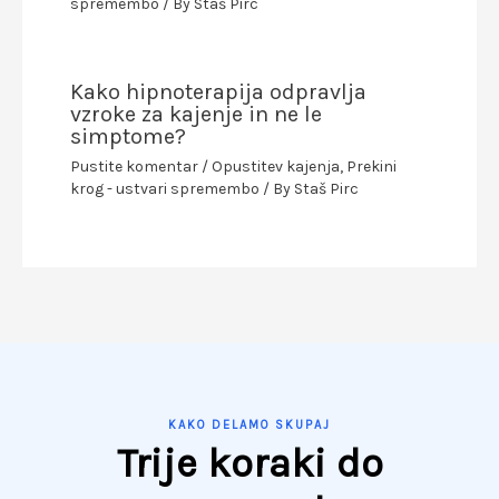
spremembo
/ By
Staš Pirc
Kako hipnoterapija odpravlja
vzroke za kajenje in ne le
simptome?
Pustite komentar
/
Opustitev kajenja
,
Prekini
krog - ustvari spremembo
/ By
Staš Pirc
KAKO DELAMO SKUPAJ
Trije koraki do