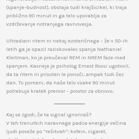
(spanje-budnost), obstaja tudi krajšicikel, ki traja
približno 90 minut in ga telo uporablja za
vzdrževanje notranjega ravnovesja.
Ultradiani ritem ni nekaj ezoteričnega – že v 50-ih
letih ga je opazil raziskovalec spanja Nathaniel
Kleitman, ko je preučeval REM in NREM faze med
spanjem. Kasneje je psiholog Ernest Rossi ugotovil,
da ta ritem ni prisoten le ponoči, ampak tudi čez
dan. To pomeni, da naše telo vsake 90 minut
potrebuje kratek premor – prostor za obnovo.
Kaj se zgodi, če ta signal ignoriraš?
V teh trenutkih naravnega padca energije večina
ljudi poseže po “rešitvah”: kofein, cigaret,