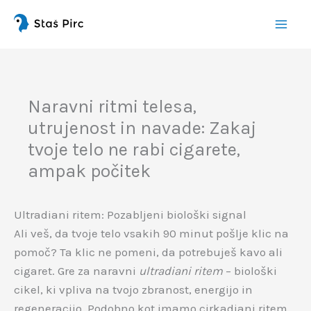
Preskoči
na
vsebino
Naravni ritmi telesa,
utrujenost in navade: Zakaj
tvoje telo ne rabi cigarete,
ampak počitek
Ultradiani ritem: Pozabljeni biološki signal
Ali veš, da tvoje telo vsakih 90 minut pošlje klic na
pomoč? Ta klic ne pomeni, da potrebuješ kavo ali
cigaret. Gre za naravni
ultradiani ritem
– biološki
cikel, ki vpliva na tvojo zbranost, energijo in
regeneracijo. Podobno kot imamo cirkadiani ritem