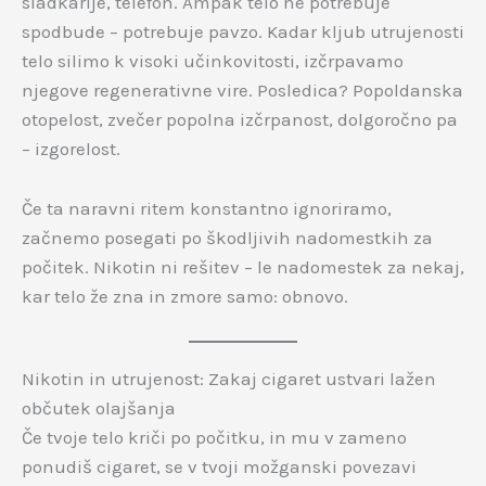
sladkarije, telefon. Ampak telo ne potrebuje
spodbude – potrebuje pavzo. Kadar kljub utrujenosti
telo silimo k visoki učinkovitosti, izčrpavamo
njegove regenerativne vire. Posledica? Popoldanska
otopelost, zvečer popolna izčrpanost, dolgoročno pa
– izgorelost.
Če ta naravni ritem konstantno ignoriramo,
začnemo posegati po škodljivih nadomestkih za
počitek. Nikotin ni rešitev – le nadomestek za nekaj,
kar telo že zna in zmore samo: obnovo.
Nikotin in utrujenost: Zakaj cigaret ustvari lažen
občutek olajšanja
Če tvoje telo kriči po počitku, in mu v zameno
ponudiš cigaret, se v tvoji možganski povezavi