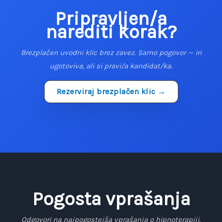
Pripravljen/a
narediti korak?
Brezplačen uvodni klic brez zavez. Samo pogovor — in
ugotoviva, ali si pravi/a kandidat/ka.
Rezerviraj brezplačen klic →
Pogosta vprašanja
Odgovori na najpogostejša vprašanja o hipnoterapiji.