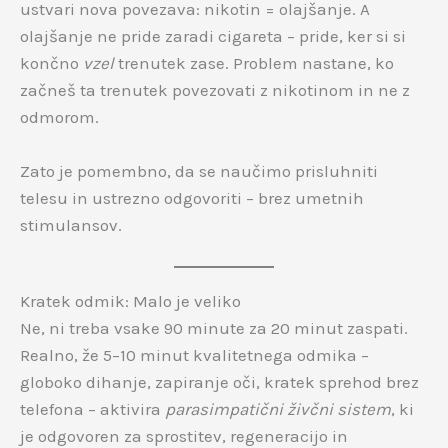
ustvari nova povezava: nikotin = olajšanje. A
olajšanje ne pride zaradi cigareta – pride, ker si si
končno
vzel
trenutek zase. Problem nastane, ko
začneš ta trenutek povezovati z nikotinom in ne z
odmorom.
Zato je pomembno, da se naučimo prisluhniti
telesu in ustrezno odgovoriti – brez umetnih
stimulansov.
Kratek odmik: Malo je veliko
Ne, ni treba vsake 90 minute za 20 minut zaspati.
Realno, že 5–10 minut kvalitetnega odmika –
globoko dihanje, zapiranje oči, kratek sprehod brez
telefona – aktivira
parasimpatični živčni sistem
, ki
je odgovoren za sprostitev, regeneracijo in