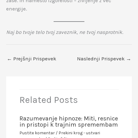
zase. In namesto izgorelosti – življenje z več
energije.
Naj bo tvoje telo tvoj zaveznik, ne tvoj nasprotnik.
←
Prejšnji Prispevek
Naslednji Prispevek
→
Related Posts
Razumevanje hipnoze: Miti, resnice
in pristopi k trajnim spremembam
Pustite komentar
/
Prekini krog - ustvari